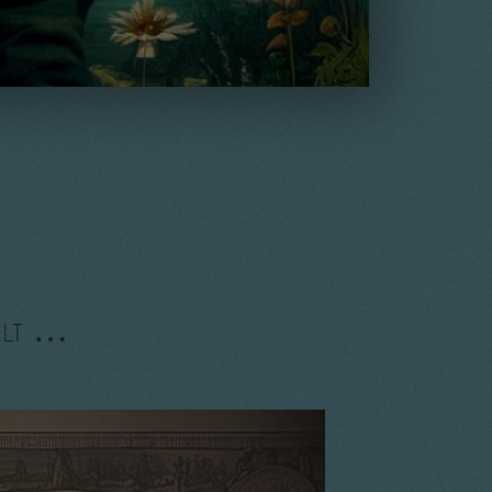
elt …