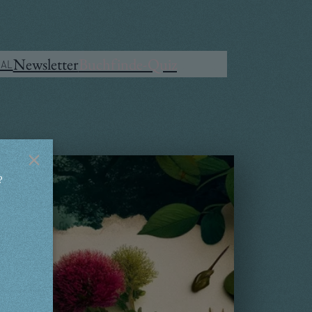
Mastodon
Instagram
Amazon
Newsletter
Buchfinde-Quiz
al
×
?