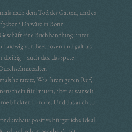
ftmals nach dem Tod des Gatten, und es
aufgeben? Da wäre in Bonn
 Geschäft eine Buchhandlung unter
m Ludwig van Beethoven und galt als
er dreißig – auch das, das späte
Durchschnittsalter.
als heiratete, Was ihrem guten Ruf,
nenschein für Frauen, aber es war seit
orne blickten konnte. Und das auch tat.
vor durchaus positive bürgerliche Ideal
 Ausdruck schon gegeben), mit