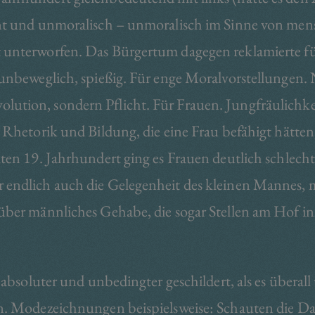
dent und unmoralisch – unmoralisch im Sinne von me
 unterworfen. Das Bürgertum dagegen reklamierte für 
 unbeweglich, spießig. Für enge Moralvorstellungen.
lution, sondern Pflicht. Für Frauen. Jungfräulichk
s Rhetorik und Bildung, die eine Frau befähigt hätte
ten 19. Jahrhundert ging es Frauen deutlich schlecht
 endlich auch die Gelegenheit des kleinen Mannes, m
 über männliches Gehabe, die sogar Stellen am Hof i
 absoluter und unbedingter geschildert, als es überall 
sen. Modezeichnungen beispielsweise: Schauten die 