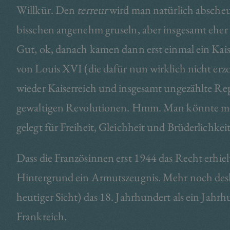
Willkür. Den
terreur
wird man natürlich abscheul
bisschen angenehm gruseln, aber insgesamt eher
Gut, ok, danach kamen dann erst einmal ein Kai
von Louis XVI (die dafür nun wirklich nicht er
wieder Kaiserreich und insgesamt ungezählte Rep
gewaltigen Revolutionen. Hmm. Man könnte mein
gelegt für Freiheit, Gleichheit und Brüderlichkeit
Dass die Französinnen erst 1944 das Recht erhielt
Hintergrund ein Armutszeugnis. Mehr noch desha
heutiger Sicht) das 18. Jahrhundert als ein Jahrh
Frankreich.