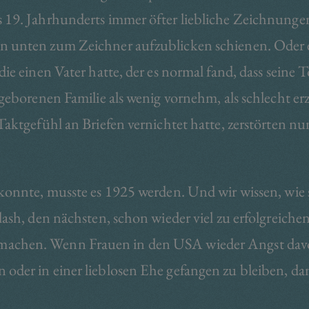
 19. Jahrhunderts immer öfter liebliche Zeichnunge
n unten zum Zeichner aufzublicken schienen. Oder e
e einen Vater hatte, der es normal fand, dass seine Tö
geborenen Familie als wenig vornehm, als schlecht erz
 Taktgefühl an Briefen vernichtet hatte, zerstörten 
konnte, musste es 1925 werden. Und wir wissen, wie s
lash, den nächsten, schon wieder viel zu erfolgreich
machen. Wenn Frauen in den USA wieder Angst dav
der in einer lieblosen Ehe gefangen zu bleiben, dann