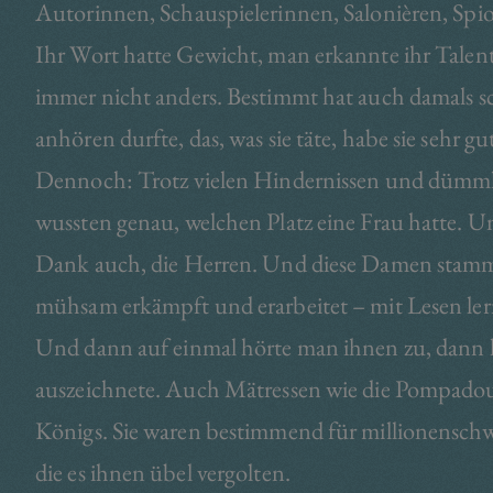
Autorinnen, Schauspielerinnen, Salonièren, Sp
Ihr Wort hatte Gewicht, man erkannte ihr Talent
immer nicht anders. Bestimmt hat auch damals sc
anhören durfte, das, was sie täte, habe sie sehr gu
Dennoch: Trotz vielen Hindernissen und dümml
wussten genau, welchen Platz eine Frau hatte. U
Dank auch, die Herren. Und diese Damen stammt
mühsam erkämpft und erarbeitet – mit Lesen ler
Und dann auf einmal hörte man ihnen zu, dann 
auszeichnete. Auch Mätressen wie die Pompadour
Königs. Sie waren bestimmend für millionenschw
die es ihnen übel vergolten.