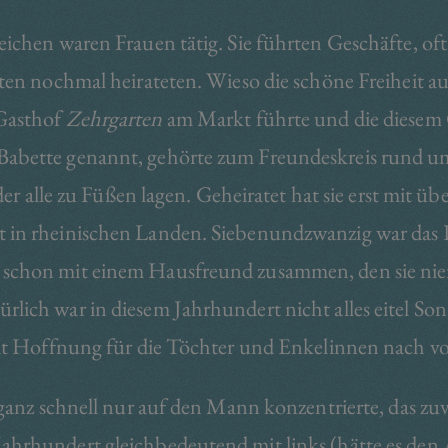
reichen waren Frauen tätig. Sie führten Geschäfte, o
elten nochmal heirateten. Wieso die schöne Freiheit 
 Gasthof
Zehrgarten
am Markt führte und die diesem
Babette genannt, gehörte zum Freundeskreis rund u
der alle zu Füßen lagen. Geheiratet hat sie erst mit üb
t in rheinischen Landen. Siebenundzwanzig war das 
 schon mit einem Hausfreund zusammen, den sie niem
lich war in diesem Jahrhundert nicht alles eitel Son
 mit Hoffnung für die Töchter und Enkelinnen nach v
 ganz schnell nur auf den Mann konzentrierte, das zu
Jahrhundert gleichbedeutend mit links (hätte es den