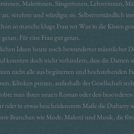
ioninnen, Malerinnen, Sängerinnen, Lehrerinnen, Mä
 an, verehrte und würdigte sie. Selbstverständlich i
hon so manche kluge Frau vor Wut in die Kissen gesch
t getan. Für eine Frau gut getan.
ichen Ideen heute noch bewunderter männlicher D
nd konnten doch nicht verhindern, dass die Damen sic
en nicht alle aus begüterten und hochstehenden Fam
nen, Klinken putzen, außerhalb der Gesellschaft ste
lobte man ihren neuen Roman oder den besonderen F
 oder in etwas bescheidenerem Maße die Dubarry wa
ere Branchen wie Mode, Malerei und Musik, die för