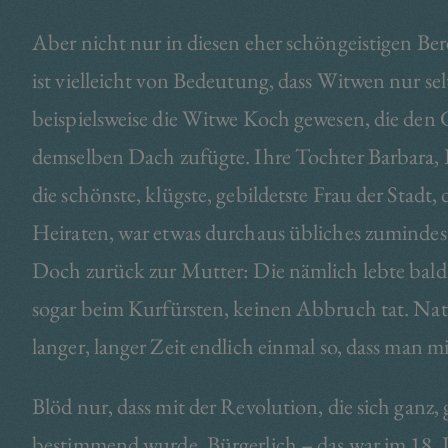
Aber nicht nur in diesen eher schöngeistigen Be
ist vielleicht von Bedeutung, dass Witwen nur s
beispielsweise die Witwe Koch gewesen, die den
demselben Dach zufügte. Ihre Tochter Barbara, 
die schönste, klügste, gebildetste Frau der Stadt, 
Heiraten, war etwas durchaus übliches zumindes
Doch zurück zur Mutter: Die nämlich lebte bald
sogar beim Kurfürsten, keinen Abbruch tat. Natür
langer, langer Zeit endlich einmal so, dass man
Blöd nur, dass mit der Revolution, die sich ganz,
bestimmend wurde. Bürgerlich – das war im 18. 