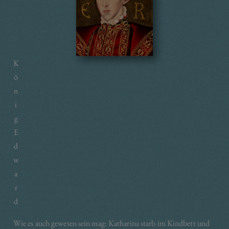
K
ö
n
i
g
E
d
w
a
r
d
Wie es auch gewesen sein mag: Katharina starb im Kindbett und