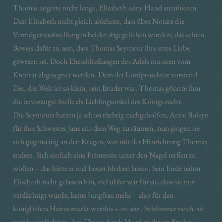
Thomas zögerte nicht lange, Elisabeth seine Hand anzubieten.
Dass Elisabeth nicht gleich ablehnte, dass über Notare die
Vermögensaufstellungen beider abgegelichen wurden, das schien
Beweis dafür zu sein, dass Thomas Seymour ihre erste Liebe
gewesen sei. Doch Eheschließungen des Adels mussten vom
Kronrat abgesegnet werden. Dem der Lordprotektor vorstand.
Der, die Welt ist so klein, sein Bruder war. Thomas gönnte ihm
die bevorzugte Stelle als Lieblingsonkel des Königs nicht.
Die Seymours hatten ja schon tüchtig nachgeholfen, Anne Boleyn
für ihre Schwester Jane aus dem Weg zu räumen, nun gingen sie
sich gegenseitig an den Kragen, was mit der Hinrichtung Thomas
endete. Sich einfach eine Prinzessin unter den Nagel reißen zu
wollen – das hätte er mal besser bleiben lassen. Sein Ende nahm
Elisabeth recht gelassen hin, viel übler war für sie, dass sie nun
verdächtigt wurde, keine Jungfrau mehr – also für den
königlichen Heiratsmarkt wertlos – zu sein. Schlimmer noch: sie
wurde verdächtigt, den Thron durch Mord an ihrem Bruder