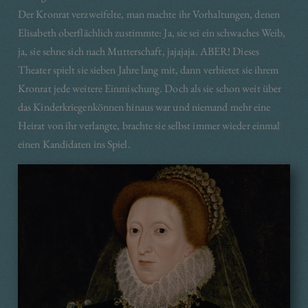
Der Kronrat verzweifelte, man machte ihr Vorhaltungen, denen
Elisabeth oberflächlich zustimmte: Ja, sie sei ein schwaches Weib,
ja, sie sehne sich nach Mutterschaft, jajajaja. ABER! Dieses
Theater spielt sie sieben Jahre lang mit, dann verbietet sie ihrem
Kronrat jede weitere Einmischung. Doch als sie schon weit über
das Kinderkriegenkönnen hinaus war und niemand mehr eine
Heirat von ihr verlangte, brachte sie selbst immer wieder einmal
einen Kandidaten ins Spiel.