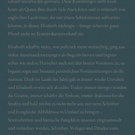
schnell unzufrieden gewesen. Diese Reisekönigin zieht noch
heute als Queen Bess durch viele Anekdoten und es wimmelt von
englischen Landsitzen, die mit einem Schlafzimmer aufwarten
können, in denen Elisabeth nächtigte – bringt sicher ein gutes
Pfund mehr im Eintrittskartenverkauf ein.
Elisabeth schaffte vieles, war politisch meist weitsichtig, ging aus
vielen Auseinandersetzungen als Siegerin hervor und begann
sicher wie andere Herrscher auch mit den besten Vorsätzen, ja, sie
begann sogar mit besseren persönlichen Vorraussetzungen als die
meisten. Doch im Laufe der Jahre gab es immer wieder Unruhen
und Elisabeth erwies sich als echte Tudor: immer strenger wurden
die Gesetze, immer schärfer die Verbote, immer drakonischer die
Strafen und bald reichte es nicht mehr aus, nur nette Schriften
und feengleiche Abbildnisse in Umlauf zu bringen –
Streitschriften und hämische Pamphlete mussten eingesammelt
und vernichtet werden, Schreiber, Verleger und Drucker zum