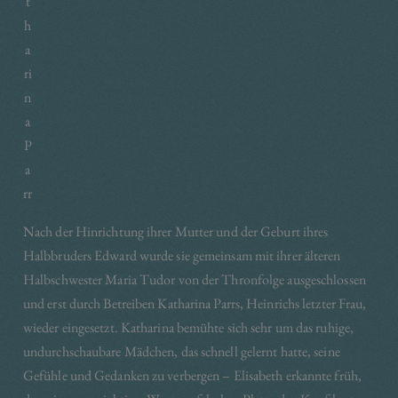
t
h
a
ri
n
a
P
a
rr
Nach der Hinrichtung ihrer Mutter und der Geburt ihres
Halbbruders Edward wurde sie gemeinsam mit ihrer älteren
Halbschwester Maria Tudor von der Thronfolge ausgeschlossen
und erst durch Betreiben Katharina Parrs, Heinrichs letzter Frau,
wieder eingesetzt. Katharina bemühte sich sehr um das ruhige,
undurchschaubare Mädchen, das schnell gelernt hatte, seine
Gefühle und Gedanken zu verbergen – Elisabeth erkannte früh,