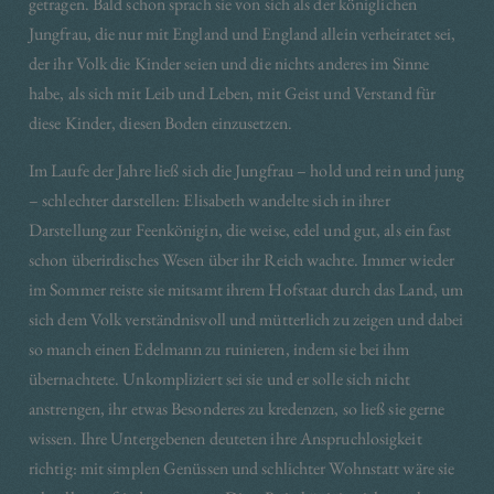
getragen. Bald schon sprach sie von sich als der königlichen
Jungfrau, die nur mit England und England allein verheiratet sei,
der ihr Volk die Kinder seien und die nichts anderes im Sinne
habe, als sich mit Leib und Leben, mit Geist und Verstand für
diese Kinder, diesen Boden einzusetzen.
Im Laufe der Jahre ließ sich die Jungfrau – hold und rein und jung
– schlechter darstellen: Elisabeth wandelte sich in ihrer
Darstellung zur Feenkönigin, die weise, edel und gut, als ein fast
schon überirdisches Wesen über ihr Reich wachte. Immer wieder
im Sommer reiste sie mitsamt ihrem Hofstaat durch das Land, um
sich dem Volk verständnisvoll und mütterlich zu zeigen und dabei
so manch einen Edelmann zu ruinieren, indem sie bei ihm
übernachtete. Unkompliziert sei sie und er solle sich nicht
anstrengen, ihr etwas Besonderes zu kredenzen, so ließ sie gerne
wissen. Ihre Untergebenen deuteten ihre Anspruchlosigkeit
richtig: mit simplen Genüssen und schlichter Wohnstatt wäre sie