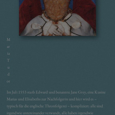
M
ar
ia
T
u
d
or
Im Juli 1553 starb Edward und benannte Jane Grey, eine Kusine
Marias und Elisabeths zur Nachfolgerin und hier wird es –
typisch für die englische Thronfolgerei – kompliziert: alle sind
irgendwie untereinander verwandt, alle haben irgendwie