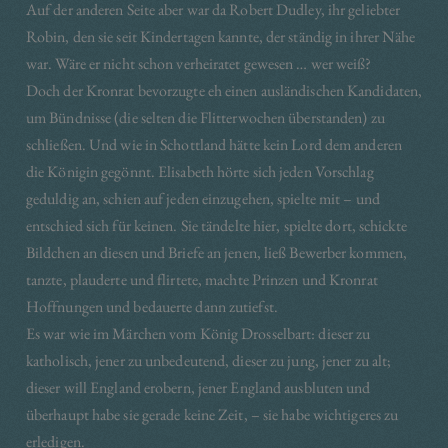
Auf der anderen Seite aber war da Robert Dudley, ihr geliebter
Robin, den sie seit Kindertagen kannte, der ständig in ihrer Nähe
war. Wäre er nicht schon verheiratet gewesen … wer weiß?
Doch der Kronrat bevorzugte eh einen ausländischen Kandidaten,
um Bündnisse (die selten die Flitterwochen überstanden) zu
schließen. Und wie in Schottland hätte kein Lord dem anderen
die Königin gegönnt. Elisabeth hörte sich jeden Vorschlag
geduldig an, schien auf jeden einzugehen, spielte mit – und
entschied sich für keinen. Sie tändelte hier, spielte dort, schickte
Bildchen an diesen und Briefe an jenen, ließ Bewerber kommen,
tanzte, plauderte und flirtete, machte Prinzen und Kronrat
Hoffnungen und bedauerte dann zutiefst.
Es war wie im Märchen vom König Drosselbart: dieser zu
katholisch, jener zu unbedeutend, dieser zu jung, jener zu alt;
dieser will England erobern, jener England ausbluten und
überhaupt habe sie gerade keine Zeit, – sie habe wichtigeres zu
erledigen.