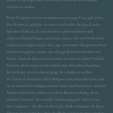
erhalten zu wollen.
Doch Elisabeth war eine bemerkenswerte junge Frau: galt schon
ihre Mutter als gebildet, sie war es noch mehr. Sie sprach sechs
Sprachen fließend, las und übersetzte philosophische und
religiöse Abhandlungen, musizierte, tanzte, ritt, war rhethorisch
nahezu unschlagbar und in der Lage, sich immer den gewünschten
Anschein zu geben, musste also eine große Kontrolle über sich
haben. Dank all dieser Gaben konnte sie sich von jedem Verdacht
befreien, doch immer wieder würde man diese alten Kamellen
hervorholen, wenn es darum ging, ihr schaden zu wollen.
Ihr Talent als Studentin führt übrigens zum ersten Mal dazu, dass
sie als unweiblich wahrgenommen wird: ihre Hauslehrer, allesamt
Meister ihres Fachs, loben sie in ihren Briefen einhellig, ihren
scharfen Verstand, ihre schnelle Auffassungsgabe, ihren Geist,
ihre Ausdauer – das alles sei über jedes Maß vorhanden. In diesen
Dingen sei sie nicht das schwache Weib, sondern besitze geradezu