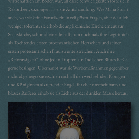
wirtschaftlich am Boden war; all diese Schwierigkeiten löste sie in
Rekordzeit, sozusagen als erste Amtshandlung. Wie Maria Stuart
auch, war sie keine Fanatikerin in religiösen Fragen, aber deutlich
weniger tolerant: sie erhob die anglikanische Kirche erneut zur
Staatskirche, schon alleine deshalb, um nochmals ihre Legitimität
als Tochter des ersten protestantischen Herrschers und seiner
ersten protestantischen Frau zu unterstreichen. Auch ihre
„Reinrassigkeit“ ohne jeden Tropfen ausländischen Blutes ließ sie
gerne besingen. Überhaupt war sie Werbemaßnahmen gegenüber
nicht abgeneigt: sie erschien nach all den wechselnden Königen
und Königinnen als rettender Engel, ihr eher unscheinbares und
blasses Äußeres erhob sie als Licht aus der dunklen Masse heraus.