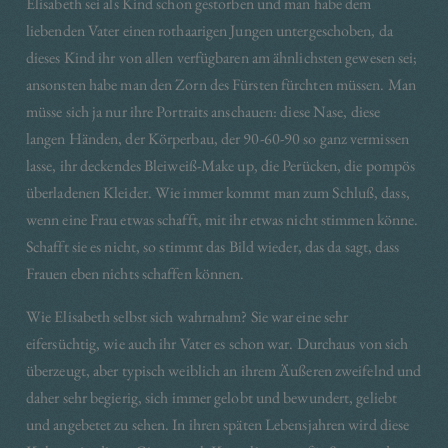
Elisabeth sei als Kind schon gestorben und man habe dem
liebenden Vater einen rothaarigen Jungen untergeschoben, da
dieses Kind ihr von allen verfügbaren am ähnlichsten gewesen sei;
ansonsten habe man den Zorn des Fürsten fürchten müssen. Man
müsse sich ja nur ihre Portraits anschauen: diese Nase, diese
langen Händen, der Körperbau, der 90-60-90 so ganz vermissen
lasse, ihr deckendes Bleiweiß-Make up, die Perücken, die pompös
überladenen Kleider. Wie immer kommt man zum Schluß, dass,
wenn eine Frau etwas schafft, mit ihr etwas nicht stimmen könne.
Schafft sie es nicht, so stimmt das Bild wieder, das da sagt, dass
Frauen eben nichts schaffen können.
Wie Elisabeth selbst sich wahrnahm? Sie war eine sehr
eifersüchtig, wie auch ihr Vater es schon war. Durchaus von sich
überzeugt, aber typisch weiblich an ihrem Äußeren zweifelnd und
daher sehr begierig, sich immer gelobt und bewundert, geliebt
und angebetet zu sehen. In ihren späten Lebensjahren wird diese