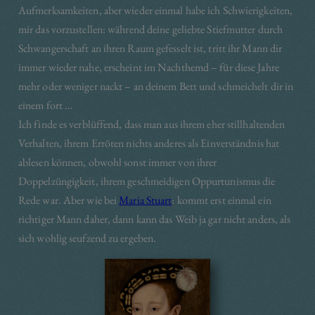
Aufmerksamkeiten, aber wieder einmal habe ich Schwierigkeiten,
mir das vorzustellen: während deine geliebte Stiefmutter durch
Schwangerschaft an ihren Raum gefesselt ist, tritt ihr Mann dir
immer wieder nahe, erscheint im Nachthemd – für diese Jahre
mehr oder weniger nackt – an deinem Bett und schmeichelt dir in
einem fort …
Ich finde es verblüffend, dass man aus ihrem eher stillhaltenden
Verhalten, ihrem Erröten nichts anderes als Einverständnis hat
ablesen können, obwohl sonst immer von ihrer
Doppelzüngigkeit, ihrem geschmeidigen Oppurtunismus die
Rede war. Aber wie bei
Maria Stuart
: kommt erst einmal ein
richtiger Mann daher, dann kann das Weib ja gar nicht anders, als
sich wohlig seufzend zu ergeben.