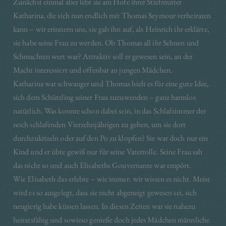
Zunächst einmal aber lebt sie am Hofe ihrer Stiefmutter
Katharina, die sich nun endlich mit Thomas Seymour verheiraten
kann – wir erinnern uns, sie gab ihn auf, als Heinrich ihr erklärte,
sie habe seine Frau zu werden. Ob Thomas all ihr Sehnen und
Schmachten wert war? Attraktiv soll er gewesen sein, an der
Macht interessiert und offenbar an jungen Mädchen.
Katharina war schwanger und Thomas hielt es für eine gute Idee,
sich dem Schützling seiner Frau zuzuwenden – ganz harmlos
natürlich. Was konnte schon dabei sein, in das Schlafzimmer der
noch schlafenden Vierzehnjährigen zu gehen, um sie dort
durchzukitzeln oder auf den Po zu klopfen? Sie war doch nur ein
Kind und er übte gewiß nur für seine Vaterrolle. Seine Frau sah
das nicht so und auch Elisabeths Gouvernante war empört.
Wie Elisabeth das erlebte – wie immer: wir wissen es nicht. Meist
wird es so ausgelegt, dass sie nicht abgeneigt gewesen sei, sich
neugierig habe küssen lassen. In diesen Zeiten war sie nahezu
heiratsfähig und sowieso genieße doch jedes Mädchen männliche