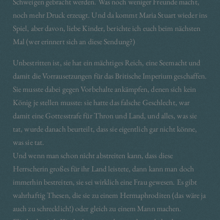
Schweigen gebracht werden. Was noch weniger Freunde macht,
noch mehr Druck erzeugt. Und da kommt Maria Stuart wieder ins
Spiel, aber davon, liebe Kinder, berichte ich euch beim nächsten
Mal (wer erinnert sich an diese Sendung?)
Unbestritten ist, sie hat ein mächtiges Reich, eine Seemacht und
damit die Vorrausetzungen für das Britische Imperium geschaffen.
Sie musste dabei gegen Vorbehalte ankämpfen, denen sich kein
König je stellen musste: sie hatte das falsche Geschlecht, war
damit eine Gottesstrafe für Thron und Land, und alles, was sie
tat, wurde danach beurteilt, dass sie eigentlich gar nicht könne,
was sie tat.
Und wenn man schon nicht abstreiten kann, dass diese
Herrscherin großes für ihr Land leistete, dann kann man doch
immerhin bestreiten, sie sei wirklich eine Frau gewesen. Es gibt
wahrhaftig Thesen, die sie zu einem Hermaphroditen (das wäre ja
auch zu schrecklich!) oder gleich zu einem Mann machen.