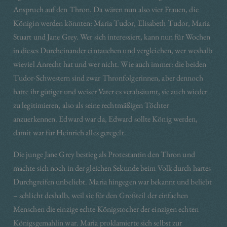
Anspruch auf den Thron. Da wären nun also vier Frauen, die
Königin werden könnten: Maria Tudor, Elisabeth Tudor, Maria
Stuart und Jane Grey. Wer sich interessiert, kann nun für Wochen
in dieses Durcheinander eintauchen und vergleichen, wer weshalb
wieviel Anrecht hat und wer nicht. Wie auch immer: die beiden
Tudor-Schwestern sind zwar Thronfolgerinnen, aber dennoch
hatte ihr gütiger und weiser Vater es verabsäumt, sie auch wieder
zu legitimieren, also als seine rechtmäßigen Töchter
anzuerkennen. Edward war da, Edward sollte König werden,
damit war für Heinrich alles geregelt.
Die junge Jane Grey bestieg als Protestantin den Thron und
machte sich noch in der gleichen Sekunde beim Volk durch hartes
Durchgreifen unbeliebt. Maria hingegen war bekannt und beliebt
– schlicht deshalb, weil sie für den Großteil der einfachen
Menschen die einzige echte Königstocher der einzigen echten
Königsgemahlin war. Maria proklamierte sich selbst zur