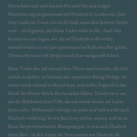
Herrscherin und nach kurzem Hin und Her und einigen
Metzeleien zog sie gemeinsam mit Elisabeth in London ein; Jane
Grey landet im Tower, wo sie ihr Ende unter dem Schwert finden
wird – ein Ergebnis, das Maria Tudor nicht wollte. Auch hier
können wir uns fragen, wie das auf Elisabeth wohl wirkte:
immerhin hatte sie mit Jane gemeinsam bei Katharina Parr gelebt;
Thomas Seymour soll übrigens auch Jane nachgestellt haben.
Maria Tudor also saß nun auf dem Thron und versuchte, die Zeit
zurück zu drehen: sie heiratete den spanischen König Philipp, der
immer wieder einmal zu Besuch kam, und wollte England in den
Schoß der Mutter Kirche Roms zurück führen. Damit war es aus
mit der Beliebtheit beim Volk, das auf einmal wieder auf Latein
beten sollte. Mißtrauisch verfolgte sie jeden und bald war ihr auch
Elisabeth verdächtig. So wie Jane Grey sterben musste, weil sie als
Ikone der protestantischen Bewegung galt, so war auch Elisabeth
deren Idol – in den Augen der Protestanten war Elisabeth die