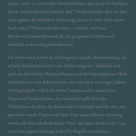
macht, mich so weit in ihn hineinzufühlen, dass er als Nebenfigur
durch meinen Roman huschen darf. Viel großartiger aber ist, dass
seine spätere Berühmtheit dafür sorgt, dass ich vieles über meine
Stadt um 1790 herausfinden kann – einfach, weil man
Beethovens Leben hier und die ihn prägenden Einflüsse oft
erforscht und niedergeschrieben hat.
Da wären seine Arbeit als Hoforganist und die Bewunderung, die
er beim Kurfürsten durch sein Talent erregt hat. Dadurch sind
auch das Bönnische Nationaltheater und das Opernspiel am Hofe
zumindest so weit dokumentiert, dass ich mich an einigen Fakten
entlanghangeln und doch meine Fantasie laufen lassen kann.
Dann sein Familienleben, das Aufschluss gibt über die
Verhältnisse der Zeit, die Kosten des Unterhalts und die Art, wie
gewohnt wurde. Dass es mit dem Tode seiner Mutter schwierig
wurde mit dem alkoholkranken Vater, der kaum noch in der Lage
war, seine eigene Stellung in der Hofkapelle zu erhalten,