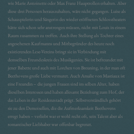
wie Marie Antoinette oder Max Franz Hauptrollen erhalten. Aber
diese drei Personen herauszuhalten, wäre nicht gegangen. Luise als
Schauspielerin und Sängerin des wieder eröffneten Schlosstheaters
hätte sich schon sehr anstrengen müssen, nicht mit Louis in einem
Raum zusammen zu treffen. Auch ihre Stellung als Tochter eines
angesehenen Kaufmanns und Mitbegründer des heute noch
existierenden Lese-Vereins bringt sie in Verbindung mit
demselben Freundeskreis des Musikgenies. Sie ist befreundet mit
jener Babette und auch mit Lorchen von Breuning, in der man oft
Beethovens große Liebe vermutet. Auch Amalie von Mastiaux ist
eine Freundin – die jungen Frauen sind im selben Alter, haben
dieselben Interessen und haben allesamt Beziehung zum Hof, der
das Leben in der Residenzstadt prägt. Selbstverständlich gehört
sie zu den Demoisellen, die die Aufmerksamkeit Beethovens
erregt haben – verliebt war er wohl recht oft, sein Talent aber als
romantischer Liebhaber war offenbar begrenzt.