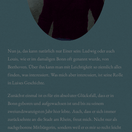
Nun ja, das kann natürlich nur Einer sein: Ludwig oder auch
Louis, wie er im damaligen Bonn oft genannt wurde, von
Beethoven. Über ihn kann man mit Leichtigkeit so ziemlich alles
finden, was interessiert. Was mich aber interessiert, ist seine Rolle
in Luises Geschichte.
Zunächst einmal ist es für ein absoluter Glücksfall, dass er in
Bonn geboren und aufgewachsen ist und bis zu seinem
zweiundzwanzigsten Jahr hier lebte. Auch, dass er sich immer
zurücksehnte an die Stadt am Rhein, freut mich. Nicht nur als
nachgeborene Mitbürgerin, sondern weil er es mir so recht leicht